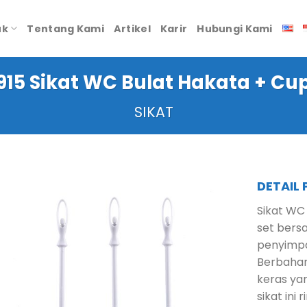
uk
Tentang Kami
Artikel
Karir
Hubungi Kami
915 Sikat WC Bulat Hakata + Cu
SIKAT
DETAIL
Sikat WC 
set bers
penyimpa
Berbahan 
keras ya
sikat ini