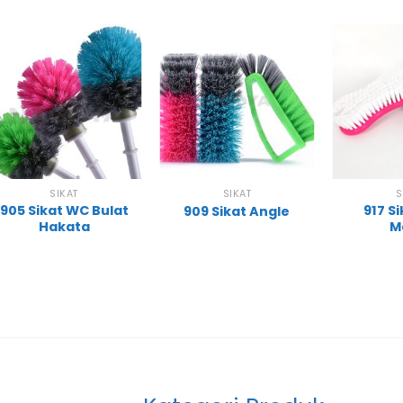
SIKAT
SIKAT
S
905 Sikat WC Bulat
917 S
909 Sikat Angle
Hakata
M