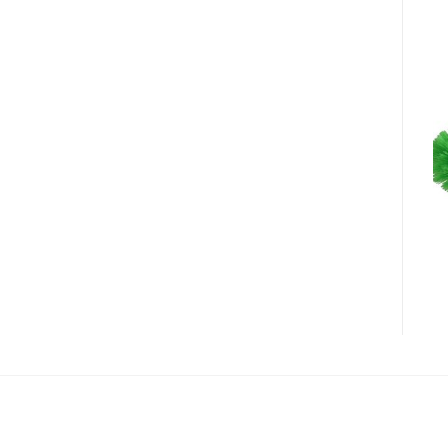
SIKAT
SIKAT
901 Sikat Dorong
913 Sikat Chiba
Nilon