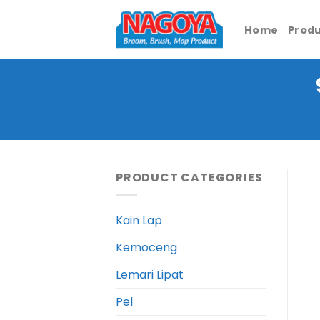
Skip
to
Home
Prod
content
PRODUCT CATEGORIES
Kain Lap
Kemoceng
Lemari Lipat
Pel