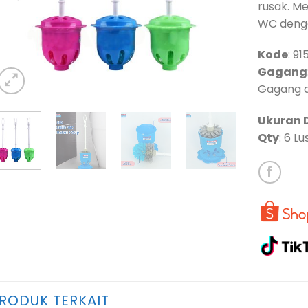
rusak. M
WC deng
Kode
: 91
Gagang
Gagang d
Ukuran 
Qty
: 6 L
RODUK TERKAIT