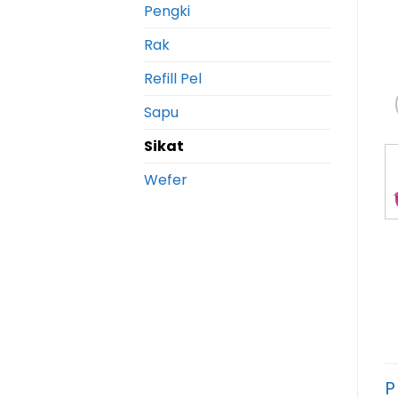
Pengki
Rak
Refill Pel
Sapu
Sikat
Wefer
P